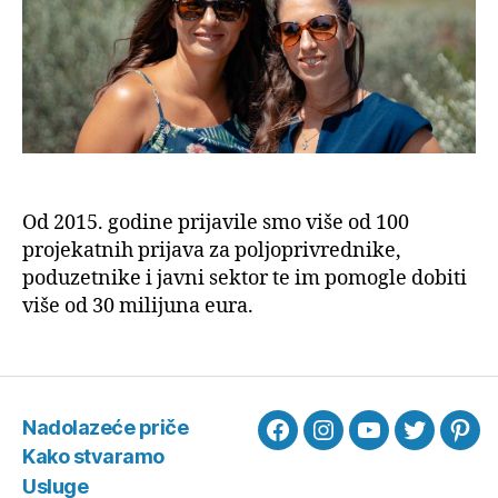
Od 2015. godine prijavile smo više od 100
projekatnih prijava za poljoprivrednike,
poduzetnike i javni sektor te im pomogle dobiti
više od 30 milijuna eura.
Nadolazeće priče
Facebook
Instagram
YouTube
Twitter
Pint
Kako stvaramo
Usluge